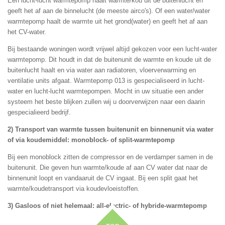
Een lucht-lucht warmtepomp haalt warmte/kou uit de buitenlucht en
geeft het af aan de binnelucht (de meeste airco's). Of een water/water
warmtepomp haalt de warmte uit het grond(water) en geeft het af aan
het CV-water.
Bij bestaande woningen wordt vrijwel altijd gekozen voor een lucht-water
warmtepomp. Dit houdt in dat de buitenunit de warmte en koude uit de
buitenlucht haalt en via water aan radiatoren, vloerverwarming en
ventilatie units afgaat. Warmtepomp 013 is gespecialiseerd in lucht-
water en lucht-lucht warmtepompen. Mocht in uw situatie een ander
systeem het beste blijken zullen wij u doorverwijzen naar een daarin
gespecialieerd bedrijf.
2) Transport van warmte tussen buitenunit en binnenunit via water
of via koudemiddel: monoblock- of split-warmtepomp
Bij een monoblock zitten de compressor en de verdamper samen in de
buitenunit. Die geven hun warmte/koude af aan CV water dat naar de
binnenunit loopt en vandaaruit de CV ingaat. Bij een split gaat het
warmte/koudetransport via koudevloeistoffen.
3) Gasloos of niet helemaal: all-electric- of hybride-warmtepomp