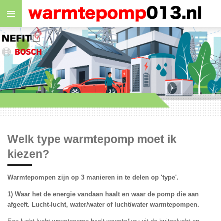
Ga
direct
naar
de
hoofdinhoud
Welk type warmtepomp moet ik
kiezen?
Warmtepompen zijn op 3 manieren in te delen op 'type'.
1) Waar het de energie vandaan haalt en waar de pomp die aan
afgeeft. Lucht-lucht, water/water of lucht/water warmtepompen.