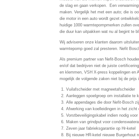
de slag en gaan verkopen. Een verwarming
maken. Vergelijk het met een auto; die is oo
die motor in een auto wordt gezet ontwikke
huidige 1000 warmtepompmerken zullen over
die duur kan uitpakken wat nu al begint te b
Wij adviseren onze klanten daarom uitsluite
warmtepomp goed zal presteren. Nefit Bosch
Als premium partner van Nefit-Bosch houden 
en/of dat bedrijven niet de juiste certifice
en klemmen, VSH X-press koppelingen en ABB 
mogelijk de volgende zaken niet bij de prijs
Vuilafscheider met magneetafscheider
Aanleggen spoelgroep om installatie te 
Alle appendages die door Nefit-Bosch z
Afwerking van koelleidingen in het zicht 
Vorstbeveiligingskabel indien nodig voo
Maken van grindput voor condenswateraf
Zeven jaar fabrieksgarantie op Hr-ketel
Bij nieuwe HR-ketel nieuwe Burgerhout 