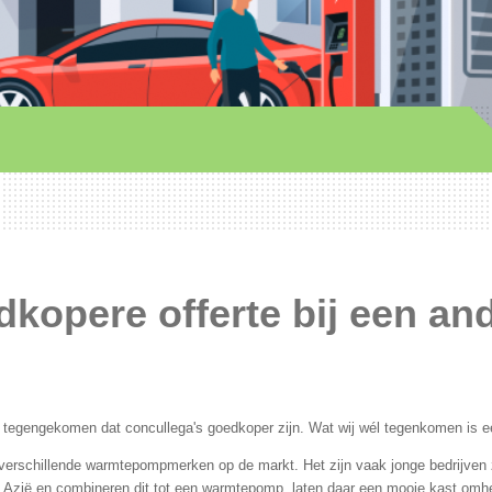
kopere offerte bij een and
ijn tegengekomen dat concullega's goedkoper zijn. Wat wij wél tegenkomen is ee
) verschillende warmtepompmerken op de markt. Het zijn vaak jonge bedrijven
 Azië en combineren dit tot een warmtepomp, laten daar een mooie kast om