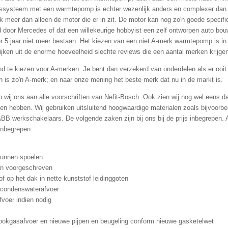
ssysteem met een warmtepomp is echter wezenlijk anders en complexer dan
k meer dan alleen de motor die er in zit. De motor kan nog zo'n goede specifi
ld door Mercedes of dat een willekeurige hobbyist een zelf ontworpen auto b
 5 jaar niet meer bestaan. Het kiezen van een niet A-merk warmtepomp is in
lijken uit de enorme hoeveelheid slechte reviews die een aantal merken krijge
nd te kiezen voor A-merken. Je bent dan verzekerd van onderdelen als er ooit
 is zo'n A-merk; en naar onze mening het beste merk dat nu in de markt is.
wij ons aan alle voorschriften van Nefit-Bosch. Ook zien wij nog wel eens da
ringen hebben. Wij gebruiken uitsluitend hoogwaardige materialen zoals bijvoor
werkschakelaars. De volgende zaken zijn bij ons bij de prijs inbegrepen. Als
 inbegrepen:
kunnen spoelen
ijn voorgeschreven
of op het dak in nette kunststof leidinggoten
r condenswaterafvoer
voer indien nodig
rookgasafvoer en nieuwe pijpen en beugeling conform nieuwe gasketelwet