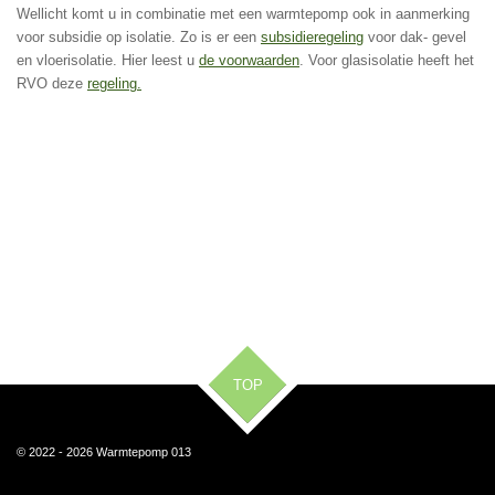
Wellicht komt u in combinatie met een warmtepomp ook in aanmerking
voor subsidie op isolatie. Zo is er een
subsidieregeling
voor dak- gevel
en vloerisolatie. Hier leest u
de voorwaarden
. Voor glasisolatie heeft het
RVO deze
regeling.
TOP
© 2022 - 2026 Warmtepomp 013