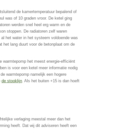
tsluitend de kamertemperatuur bepalend of
ul was of 10 graden vroor. De ketel ging
toren werden snel heel erg warm en de
on stoppen. De radiatoren zelf waren
n al het water in het systeem voldoende was
t het lang duurt voor de betonplaat om de
e warmtepomp het meest energie-efficiënt
en is voor een ketel meer informatie nodig
al de warmtepomp namelijk een hogere
e
de stooklijn
. Als het buiten +15 is dan hoeft
htelijke verlaging meestal meer dan het
ming heeft. Dat wij dit adviseren heeft een