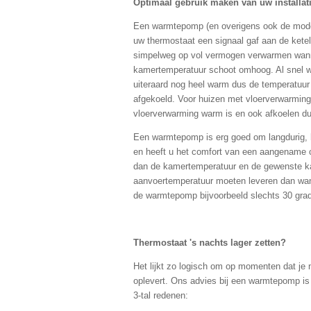
Optimaal gebruik maken van uw installat
Een warmtepomp (en overigens ook de moder
uw thermostaat een signaal gaf aan de ketel
simpelweg op vol vermogen verwarmen wanne
kamertemperatuur schoot omhoog. Al snel we
uiteraard nog heel warm dus de temperatuur
afgekoeld. Voor huizen met vloerverwarming 
vloerverwarming warm is en ook afkoelen du
Een warmtepomp is erg goed om langdurig, h
en heeft u het comfort van een aangename c
dan de kamertemperatuur en de gewenste kam
aanvoertemperatuur moeten leveren dan wan
de warmtepomp bijvoorbeeld slechts 30 grad
Thermostaat 's nachts lager zetten?
Het lijkt zo logisch om op momenten dat je 
oplevert. Ons advies bij een warmtepomp is 
3-tal redenen: