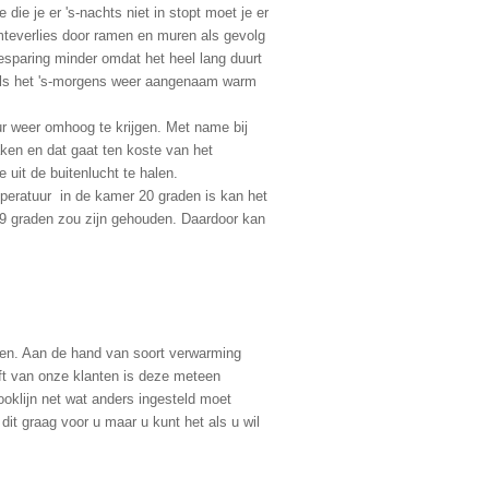
die je er 's-nachts niet in stopt moet je er
rmteverlies door ramen en muren als gevolg
esparing minder omdat het heel lang duurt
 als het 's-morgens weer aangenaam warm
r weer omhoog te krijgen. Met name bij
ken en dat gaat ten koste van het
uit de buitenlucht te halen.
mperatuur in de kamer 20 graden is kan het
9 graden zou zijn gehouden. Daardoor kan
gen. Aan de hand van soort verwarming
lft van onze klanten is deze meteen
ooklijn net wat anders ingesteld moet
it graag voor u maar u kunt het als u wil