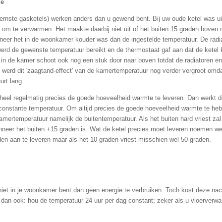
ie
nste gasketels) werken anders dan u gewend bent. Bij uw oude ketel was ui
 om te verwarmen. Het maakte daarbij niet uit of het buiten 15 graden boven n
er het in de woonkamer kouder was dan de ingestelde temperatuur. De radia
rd de gewenste temperatuur bereikt en de thermostaat gaf aan dat de ketel k
 in de kamer schoot ook nog een stuk door naar boven totdat de radiatoren e
werd dit 'zaagtand-effect' van de kamertemperatuur nog verder vergroot omda
urt lang.
eel regelmatig precies de goede hoeveelheid warmte te leveren. Dan werkt d
onstante temperatuur. Om altijd precies de goede hoeveelheid warmte te hebb
ertemperatuur namelijk de buitentemperatuur. Als het buiten hard vriest z
neer het buiten +15 graden is. Wat de ketel precies moet leveren noemen w
en aan te leveren maar als het 10 graden vriest misschien wel 50 graden.
niet in je woonkamer bent dan geen energie te verbruiken. Toch kost deze nac
dan ook: hou de temperatuur 24 uur per dag constant; zeker als u vloerverwar