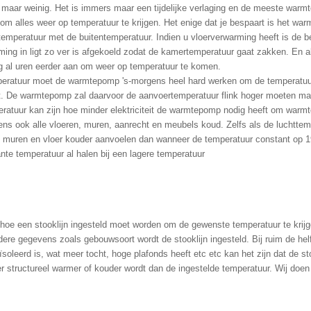
e maar weinig. Het is immers maar een tijdelijke verlaging en de meeste warmte 
 om alles weer op temperatuur te krijgen. Het enige dat je bespaart is het wa
temperatuur met de buitentemperatuur. Indien u vloerverwarming heeft is de b
ming in ligt zo ver is afgekoeld zodat de kamertemperatuur gaat zakken. En
g al uren eerder aan om weer op temperatuur te komen.
emperatuur moet de warmtepomp 's-morgens heel hard werken om de temperatuu
oot. De warmtepomp zal daarvoor de aanvoertemperatuur flink hoger moeten ma
atuur kan zijn hoe minder elektriciteit de warmtepomp nodig heeft om warmte 
rgens ook alle vloeren, muren, aanrecht en meubels koud. Zelfs als de luchtte
e muren en vloer kouder aanvoelen dan wanneer de temperatuur constant op 1
nte temperatuur al halen bij een lagere temperatuur
 hoe een stooklijn ingesteld moet worden om de gewenste temperatuur te krij
ndere gegevens zoals gebouwsoort wordt de stooklijn ingesteld. Bij ruim de he
soleerd is, wat meer tocht, hoge plafonds heeft etc etc kan het zijn dat de st
structureel warmer of kouder wordt dan de ingestelde temperatuur. Wij doen d